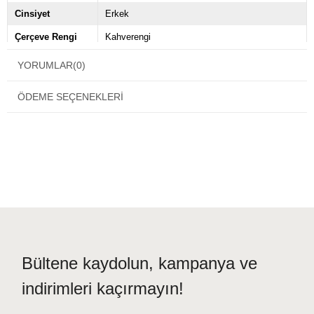
Cinsiyet
Erkek
Çerçeve Rengi
Kahverengi
Çerçeve Tipi
Kemik
YORUMLAR
(0)
Ekartman
62
ÖDEME SEÇENEKLERI
Marka
Persol
Sap Uzunluğu
135
Menşei
IT
Bültene kaydolun, kampanya ve
indirimleri kaçırmayın!