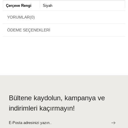
Çerçeve Rengi
Siyah
Çerçeve Tipi
Kemik
YORUMLAR
(0)
Ekartman
54
ÖDEME SEÇENEKLERI
Marka
Prada
Sap Uzunluğu
145
Menşei
IT
Bültene kaydolun, kampanya ve
indirimleri kaçırmayın!