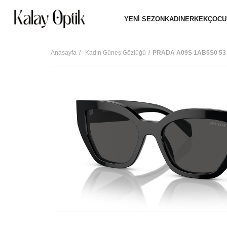
YENİ SEZON
KADIN
ERKEK
ÇOCU
Anasayfa
Kadın Güneş Gözlüğü
PRADA A09S 1AB5S0 53 