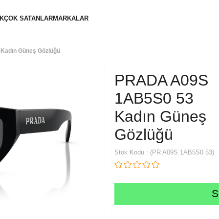
K
ÇOK SATANLAR
MARKALAR
Kadın Güneş Gözlüğü
PRADA A09S
1AB5S0 53
Kadın Güneş
Gözlüğü
Stok Kodu
(PR A09S 1AB5S0 53)