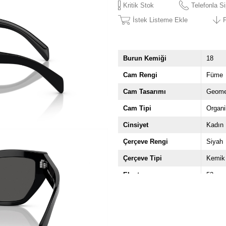
Kritik Stok
Telefonla Si
İstek Listeme Ekle
Burun Kemiği
18
Cam Rengi
Füme
Cam Tasarımı
Geome
Cam Tipi
Organi
Cinsiyet
Kadın
Çerçeve Rengi
Siyah
Çerçeve Tipi
Kemik
Ekartman
53
Marka
Prada
Sap Uzunluğu
145
Menşei
IT