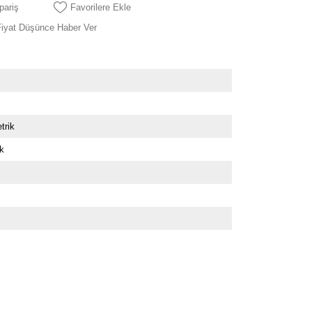
pariş
Favorilere Ekle
Fiyat Düşünce Haber Ver
trik
k