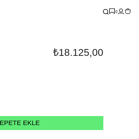
0
₺18.125,00