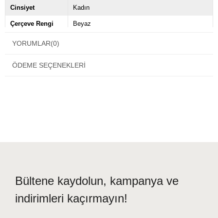
Cinsiyet
Kadın
Çerçeve Rengi
Beyaz
Çerçeve Tipi
Kemik
YORUMLAR
(0)
Ekartman
52
ÖDEME SEÇENEKLERI
Marka
Prada
Sap Uzunluğu
140
Menşei
IT
Bültene kaydolun, kampanya ve
indirimleri kaçırmayın!